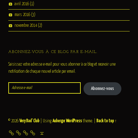
avril 2016
(1)
mars 2016
(3)
novembre 2014
(2)
ABONNEZ-VOUS À CE BLOG PAR E-MAIL.
Saisissez votre adresse e-mail pour vous abonner à ce blog et recevoir une
notification de chaque nouvel article par email.
Adresse e-mail
Abonnez-vous
© 2026
Very Bad' Club
|
Using
Auberge
WordPress
theme.
|
Back to top ↑
Contact
Le club
Infos Pratiques
Back to top ↑
Badistes, les tournois de France