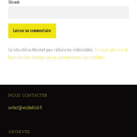
Site web
Ce site utilise Akismet pour réduire les indésirables.
En savoir plus sur la
façon dont les données de vos commentaires sont traitées
.
FOOTER SIDEBAR
NOUS CONTACTER
contact@verybadclub.fr
ARCHIVES