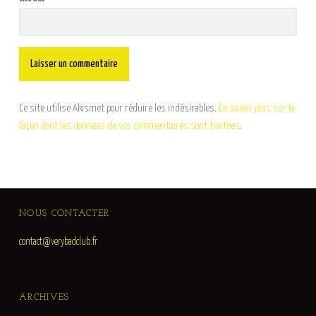
Ce site utilise Akismet pour réduire les indésirables.
En savoir plus sur la
façon dont les données de vos commentaires sont traitées
.
FOOTER SIDEBAR
NOUS CONTACTER
contact@verybadclub.fr
ARCHIVES