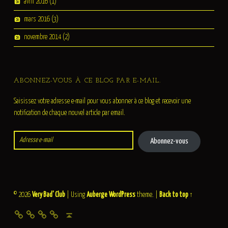
avril 2016
(1)
mars 2016
(3)
novembre 2014
(2)
ABONNEZ-VOUS À CE BLOG PAR E-MAIL.
Saisissez votre adresse e-mail pour vous abonner à ce blog et recevoir une
notification de chaque nouvel article par email.
Adresse e-mail
Abonnez-vous
© 2026
Very Bad' Club
|
Using
Auberge
WordPress
theme.
|
Back to top ↑
Contact
Le club
Infos Pratiques
Back to top ↑
Badistes, les tournois de France