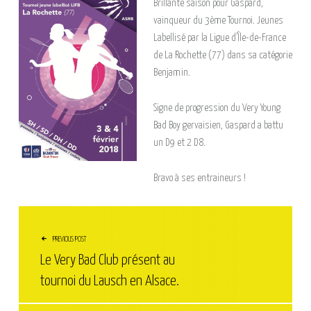
Brillante saison pour Gaspard,
vainqueur du 3ème Tournoi. Jeunes
Labellisé par la Ligue d’Île-de-France
de La Rochette (77) dans sa catégorie
Benjamin.
Signe de progression du Very Young
Bad Boy gervaisien, Gaspard a battu
un D9 et 2 D8.
Bravo à ses entraineurs !
NAVIGATION DE L’ARTICLE
PREVIOUS POST
Le Very Bad Club présent au
tournoi du Lausch en Alsace.