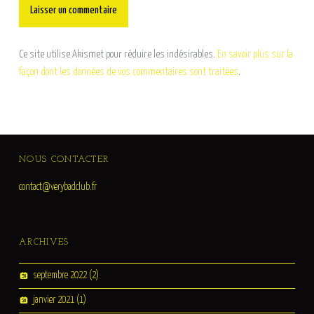
Ce site utilise Akismet pour réduire les indésirables.
En savoir plus sur la
façon dont les données de vos commentaires sont traitées
.
FOOTER SIDEBAR
NOUS CONTACTER
contact@verybadclub.fr
ARCHIVES
septembre 2022
(2)
janvier 2021
(1)